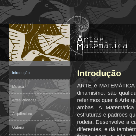
Introdução
Introdução
ARTE e MATEMÁTICA - cr
Música
dinamismo, são quali
referimos quer à Arte 
Artes Plásticas
ambas. A Matemática 
Arquitectura
estruturas e padrões 
rodeia. Desenvolve a c
Galeria
diferentes, e dá també