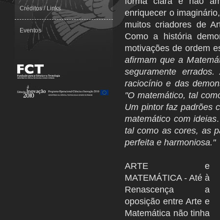
forma clara e não am
Créditos / Links
enriquecer o imaginário
muitos criadores de Art
Eventos
Como a história demon
motivações de ordem est
afirmam que a Matemát
seguramente errados. 
raciocínio e das demon
"O matemático, tal como
Um pintor faz padrões 
matemático com ideias
tal como as cores, as 
perfeita e harmoniosa."
ARTE e
MATEMÁTICA - Até à
Renascença a
oposição entre Arte e
Matemática não tinha