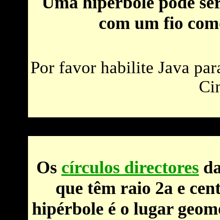
Uma hipérbole pode se
com um fio como
Por favor habilite Java pa
Cin
Os
círculos directores
da
que têm raio 2a e cen
hipérbole é o lugar geom