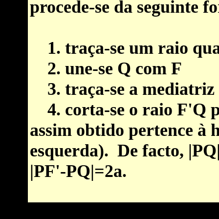
procede-se da seguinte f
1. traça-se um raio qu
2. une-se Q com F
3. traça-se a
mediatriz
4. corta-se o raio F'Q p
assim obtido pertence à
h
esquerda). De facto, |PQ|
|PF'-PQ|=2a.