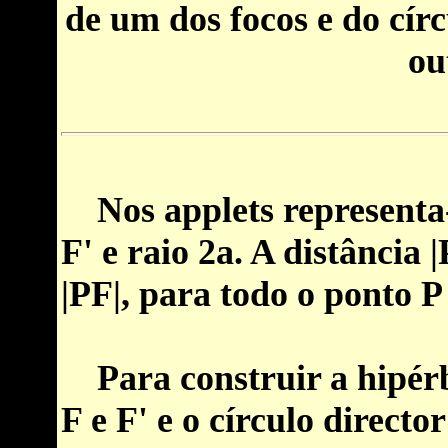
de um dos focos e do cír
ou
Nos applets representa-s
F' e raio 2a. A distância 
|PF|, para todo o ponto P
Para construir a
hipér
F e F' e
o círculo director