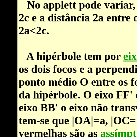
No applett pode variar, c
2c e a distância 2a entre 
2a<2c.
A hipérbole tem por
eix
os dois focos e a perpend
ponto médio O entre os f
da hipérbole. O eixo FF' 
eixo BB' o eixo não trans
tem-se que |OA|=a, |OC=|
vermelhas são as
assímpt