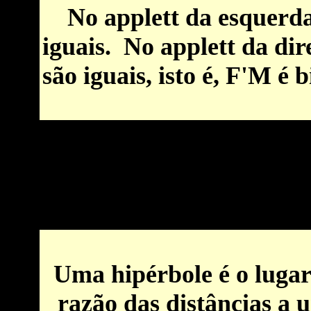
No applett da esquerda
iguais. No applett da di
são iguais, isto é, F'M é 
Por favor habilite Java para uma construção interativa (com Cindere
Uma hipérbole é o lugar
razão das distâncias a 