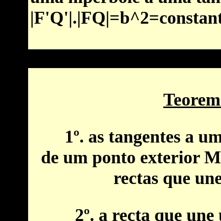
|F'Q'|.|FQ|=b^2=constant
Teorem
1º. as tangentes a u
de um ponto exterior M
rectas que un
2º. a recta que une