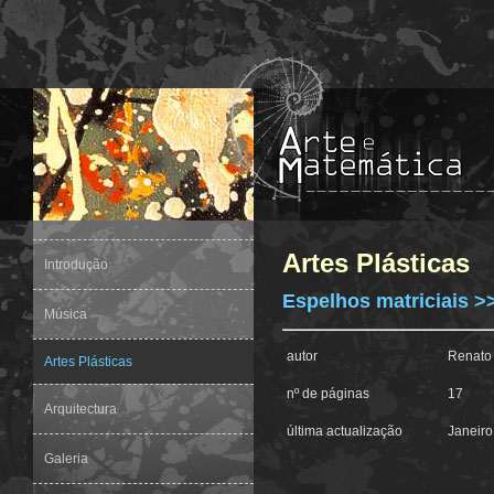
Artes Plásticas
Introdução
Espelhos matriciais >
Música
autor
Renato
Artes Plásticas
nº de páginas
17
Arquitectura
última actualização
Janeiro
Galeria